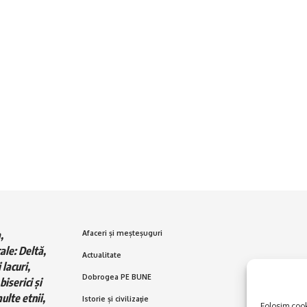
,
Afaceri și meșteșuguri
ale: Deltă,
Actualitate
 lacuri,
Dobrogea PE BUNE
biserici și
ulte etnii,
Istorie și civilizaţie
Folosim cooki