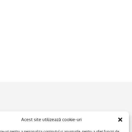
Acest site utilizează cookie-uri
e-uri pentru a personaliza conținutul și anunțurile, pentru a oferi funcții de