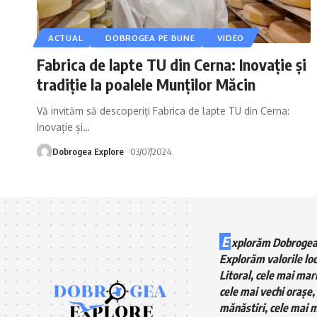
ACTUAL
DOBROGEA PE BUNE
VIDEO
Fabrica de lapte TU din Cerna: Inovație și
tradiție la poalele Munților Măcin
Vă invităm să descoperiți Fabrica de lapte TU din Cerna:
Inovație și
…
Dobrogea Explore
03/07/2024
E
xplorăm Dobrogea
Explorăm valorile loc
Litoral, cele mai mari
cele mai vechi orașe, 
mănăstiri, cele mai m