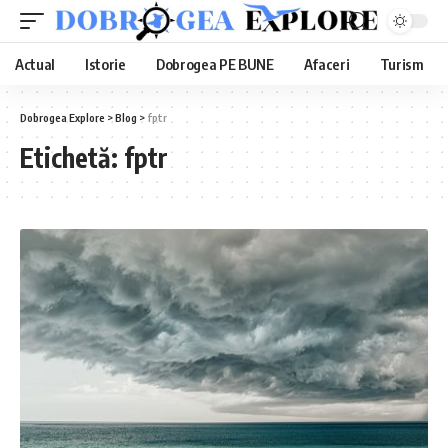
Actual
Istorie
Dobrogea PE BUNE
Afaceri
Turism
Dobrogea Explore
>
Blog
>
fptr
Etichetă:
fptr