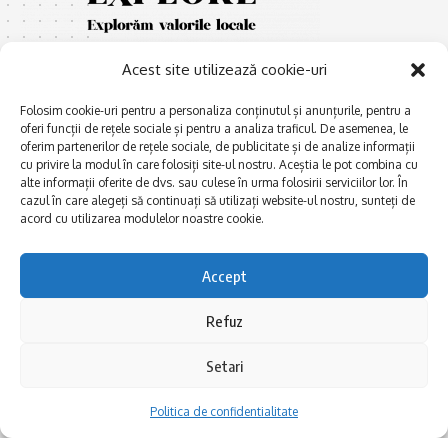
Acest site utilizează cookie-uri
Folosim cookie-uri pentru a personaliza conținutul și anunțurile, pentru a
oferi funcții de rețele sociale și pentru a analiza traficul. De asemenea, le
oferim partenerilor de rețele sociale, de publicitate și de analize informații
cu privire la modul în care folosiți site-ul nostru. Aceștia le pot combina cu
E
Afaceri și meșteșuguri
xplorăm Dobrogea,
alte informații oferite de dvs. sau culese în urma folosirii serviciilor lor. În
Explorăm valorile locale:
cazul în care alegeți să continuați să utilizați website-ul nostru, sunteți de
Actualitate
Deltă, Litoral, cele mai mari
acord cu utilizarea modulelor noastre cookie.
Dobrogea PE BUNE
lacuri, cele mai vechi orașe,
biserici și mănăstiri, cele mai
Istorie și civilizaţie
Accept
multe etnii, CELE MAI
La Drum cu Ada
FRUMOASE POVEȘTI.
Refuz
Haideți în călătorie cu noi!
Politica de confidentialitate
Setari
Follow US
Politica de confidentialitate
Realizat de SMDG.Ro