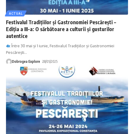
ACTUAL
Festivalul Tradițiilor și Gastronomiei Pescărești –
Ediția a III-a: O sărbătoare a culturii și gusturilor
autentice
Între 30 mai și 1 iunie, Festivalul Tradițiilor și Gastronomiei
Pescărești
…
Dobrogea Explore
28/05/2025