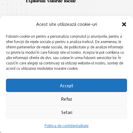
Acest site utilizează cookie-uri
Folosim cookie-uri pentru a personaliza conținutul și anunțurile, pentru a
oferi funcții de rețele sociale și pentru a analiza traficul. De asemenea, le
E
Afaceri și meșteșuguri
xplorăm Dobrogea,
oferim partenerilor de rețele sociale, de publicitate și de analize informații
Explorăm valorile locale:
cu privire la modul în care folosiți site-ul nostru. Aceștia le pot combina cu
Actualitate
Deltă, Litoral, cele mai mari
alte informații oferite de dvs. sau culese în urma folosirii serviciilor lor. În
Dobrogea PE BUNE
cazul în care alegeți să continuați să utilizați website-ul nostru, sunteți de
lacuri, cele mai vechi orașe,
acord cu utilizarea modulelor noastre cookie.
biserici și mănăstiri, cele mai
Istorie și civilizaţie
multe etnii, CELE MAI
La Drum cu Ada
FRUMOASE POVEȘTI.
Accept
Haideți în călătorie cu noi!
Politica de confidentialitate
Refuz
Follow US
Setari
Politica de confidentialitate
Realizat de SMDG.Ro