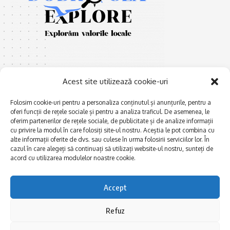
Acest site utilizează cookie-uri
Folosim cookie-uri pentru a personaliza conținutul și anunțurile, pentru a
E
Afaceri și meșteșuguri
xplorăm Dobrogea,
oferi funcții de rețele sociale și pentru a analiza traficul. De asemenea, le
Explorăm valorile locale:
oferim partenerilor de rețele sociale, de publicitate și de analize informații
Actualitate
cu privire la modul în care folosiți site-ul nostru. Aceștia le pot combina cu
Deltă, Litoral, cele mai mari
Dobrogea PE BUNE
alte informații oferite de dvs. sau culese în urma folosirii serviciilor lor. În
lacuri, cele mai vechi orașe,
cazul în care alegeți să continuați să utilizați website-ul nostru, sunteți de
biserici și mănăstiri, cele mai
Istorie și civilizaţie
acord cu utilizarea modulelor noastre cookie.
multe etnii, CELE MAI
La Drum cu Ada
FRUMOASE POVEȘTI.
Haideți în călătorie cu noi!
Politica de confidentialitate
Accept
Refuz
Follow US