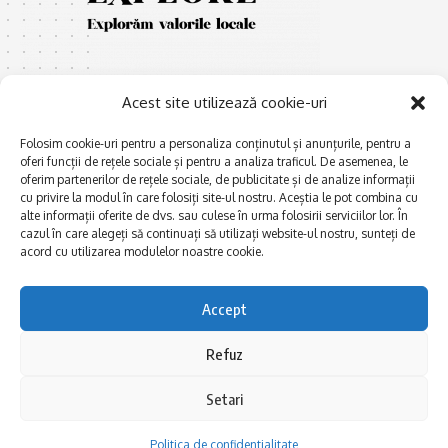
Acest site utilizează cookie-uri
Folosim cookie-uri pentru a personaliza conținutul și anunțurile, pentru a
oferi funcții de rețele sociale și pentru a analiza traficul. De asemenea, le
E
Afaceri și meșteșuguri
xplorăm Dobrogea,
oferim partenerilor de rețele sociale, de publicitate și de analize informații
Explorăm valorile locale:
cu privire la modul în care folosiți site-ul nostru. Aceștia le pot combina cu
Actualitate
Deltă, Litoral, cele mai mari
alte informații oferite de dvs. sau culese în urma folosirii serviciilor lor. În
Dobrogea PE BUNE
cazul în care alegeți să continuați să utilizați website-ul nostru, sunteți de
lacuri, cele mai vechi orașe,
acord cu utilizarea modulelor noastre cookie.
biserici și mănăstiri, cele mai
Istorie și civilizaţie
multe etnii, CELE MAI
La Drum cu Ada
FRUMOASE POVEȘTI.
Accept
Haideți în călătorie cu noi!
Politica de confidentialitate
Refuz
Follow US
Setari
Politica de confidentialitate
Realizat de SMDG.Ro