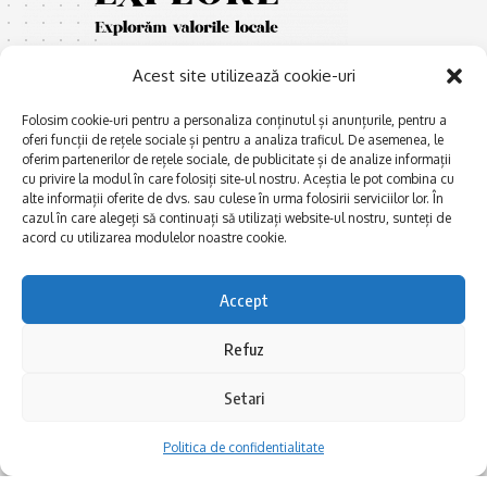
Acest site utilizează cookie-uri
Folosim cookie-uri pentru a personaliza conținutul și anunțurile, pentru a
oferi funcții de rețele sociale și pentru a analiza traficul. De asemenea, le
oferim partenerilor de rețele sociale, de publicitate și de analize informații
cu privire la modul în care folosiți site-ul nostru. Aceștia le pot combina cu
E
Afaceri și meșteșuguri
xplorăm Dobrogea,
alte informații oferite de dvs. sau culese în urma folosirii serviciilor lor. În
Explorăm valorile locale:
cazul în care alegeți să continuați să utilizați website-ul nostru, sunteți de
Actualitate
Deltă, Litoral, cele mai mari
acord cu utilizarea modulelor noastre cookie.
Dobrogea PE BUNE
lacuri, cele mai vechi orașe,
biserici și mănăstiri, cele mai
Istorie și civilizaţie
Accept
multe etnii, CELE MAI
La Drum cu Ada
FRUMOASE POVEȘTI.
Refuz
Haideți în călătorie cu noi!
Politica de confidentialitate
Setari
Follow US
Politica de confidentialitate
Realizat de SMDG.Ro