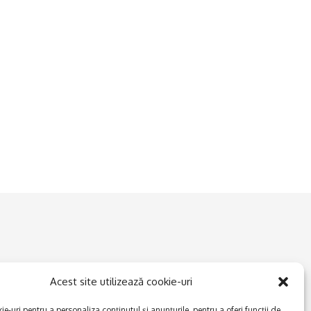
Acest site utilizează cookie-uri
e-uri pentru a personaliza conținutul și anunțurile, pentru a oferi funcții de