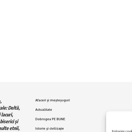
,
Afaceri și meșteșuguri
ale: Deltă,
Actualitate
 lacuri,
Dobrogea PE BUNE
biserici și
ulte etnii,
Istorie și civilizaţie
Folosim cooki