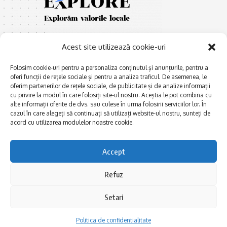
Acest site utilizează cookie-uri
Folosim cookie-uri pentru a personaliza conținutul și anunțurile, pentru a
oferi funcții de rețele sociale și pentru a analiza traficul. De asemenea, le
oferim partenerilor de rețele sociale, de publicitate și de analize informații
E
Afaceri și meșteșuguri
xplorăm Dobrogea,
cu privire la modul în care folosiți site-ul nostru. Aceștia le pot combina cu
Explorăm valorile locale:
alte informații oferite de dvs. sau culese în urma folosirii serviciilor lor. În
Actualitate
cazul în care alegeți să continuați să utilizați website-ul nostru, sunteți de
Deltă, Litoral, cele mai mari
Dobrogea PE BUNE
acord cu utilizarea modulelor noastre cookie.
lacuri, cele mai vechi orașe,
biserici și mănăstiri, cele mai
Istorie și civilizaţie
multe etnii, CELE MAI
Accept
La Drum cu Ada
FRUMOASE POVEȘTI.
Haideți în călătorie cu noi!
Politica de confidentialitate
Refuz
Setari
Follow US
Politica de confidentialitate