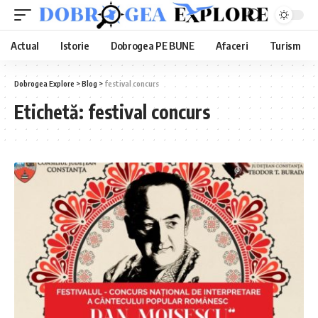
Actual
Istorie
Dobrogea PE BUNE
Afaceri
Turism
Dobrogea Explore
>
Blog
>
festival concurs
Etichetă:
festival concurs