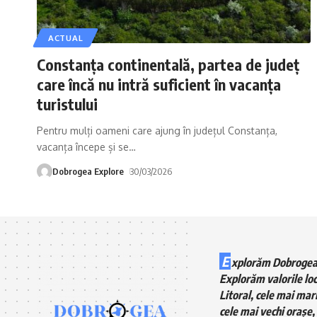
ACTUAL
Constanța continentală, partea de județ
care încă nu intră suficient în vacanța
turistului
Pentru mulți oameni care ajung în județul Constanța,
vacanța începe și se
…
Dobrogea Explore
30/03/2026
E
xplorăm Dobrogea
Explorăm valorile loc
Litoral, cele mai mari
cele mai vechi orașe, 