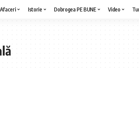
Afaceri
Istorie
Dobrogea PE BUNE
Video
Tu
lă