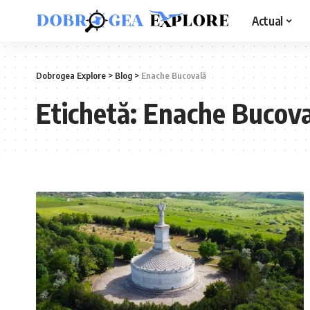
Actual
Dobrogea Explore
>
Blog
>
Enache Bucovală
Etichetă:
Enache Bucova