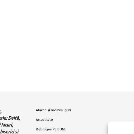
,
Afaceri și meșteșuguri
ale: Deltă,
Actualitate
 lacuri,
Dobrogea PE BUNE
biserici și