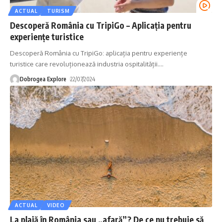
ACTUAL
TURISM
Descoperă România cu TripiGo – Aplicația pentru
experiențe turistice
Descoperă România cu TripiGo: aplicația pentru experiențe
turistice care revoluționează industria ospitalității.
…
Dobrogea Explore
22/07/2024
ACTUAL
VIDEO
La plajă în România sau „afară”? De ce nu trebuie să