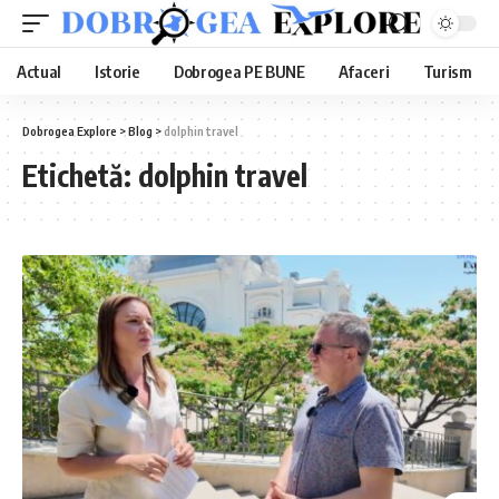
Actual
Istorie
Dobrogea PE BUNE
Afaceri
Turism
Dobrogea Explore
>
Blog
>
dolphin travel
Etichetă:
dolphin travel