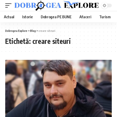
Actual
Istorie
Dobrogea PE BUNE
Afaceri
Turism
Dobrogea Explore
>
Blog
>
creare siteuri
Etichetă:
creare siteuri