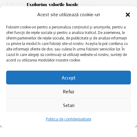
Acest site utilizează cookie-uri
Folosim cookie-uri pentru a personaliza conținutul și anunțurile, pentru a
oferi funcții de rețele sociale și pentru a analiza traficul. De asemenea, le
oferim partenerilor de rețele sociale, de publicitate și de analize informații
cu privire la modul în care folosiți site-ul nostru. Aceștia le pot combina cu
E
alte informații oferite de dvs. sau culese în urma folosirii serviciilor lor. În
Afaceri și meșteșuguri
xplorăm Dobrogea,
cazul în care alegeți să continuați să utilizați website-ul nostru, sunteți de
Explorăm valorile locale:
Actualitate
acord cu utilizarea modulelor noastre cookie.
Deltă, Litoral, cele mai mari
Dobrogea PE BUNE
lacuri, cele mai vechi orașe,
biserici și mănăstiri, cele mai
Istorie și civilizaţie
Accept
multe etnii, CELE MAI
La Drum cu Ada
FRUMOASE POVEȘTI.
Refuz
Haideți în călătorie cu noi!
Politica de confidentialitate
Setari
Follow US
Politica de confidentialitate
Realizat de SMDG.Ro