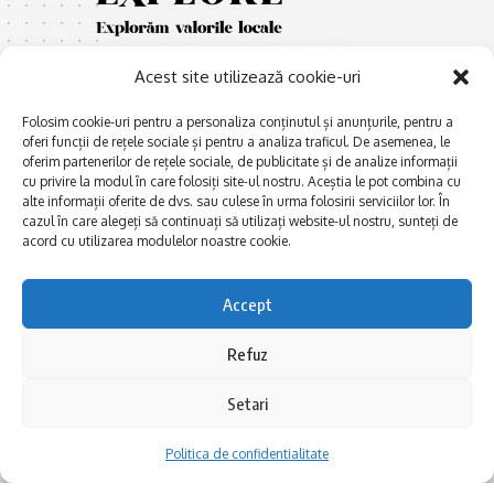
Acest site utilizează cookie-uri
Folosim cookie-uri pentru a personaliza conținutul și anunțurile, pentru a
oferi funcții de rețele sociale și pentru a analiza traficul. De asemenea, le
oferim partenerilor de rețele sociale, de publicitate și de analize informații
cu privire la modul în care folosiți site-ul nostru. Aceștia le pot combina cu
E
Afaceri și meșteșuguri
xplorăm Dobrogea,
alte informații oferite de dvs. sau culese în urma folosirii serviciilor lor. În
Explorăm valorile locale:
cazul în care alegeți să continuați să utilizați website-ul nostru, sunteți de
Actualitate
Deltă, Litoral, cele mai mari
acord cu utilizarea modulelor noastre cookie.
Dobrogea PE BUNE
lacuri, cele mai vechi orașe,
biserici și mănăstiri, cele mai
Istorie și civilizaţie
Accept
multe etnii, CELE MAI
La Drum cu Ada
FRUMOASE POVEȘTI.
Refuz
Haideți în călătorie cu noi!
Politica de confidentialitate
Setari
Follow US
Politica de confidentialitate
Realizat de SMDG.Ro