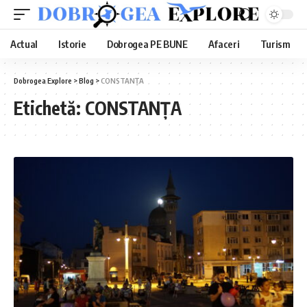
Actual
Istorie
Dobrogea PE BUNE
Afaceri
Turism
Dobrogea Explore
>
Blog
>
CONSTANȚA
Etichetă:
CONSTANȚA