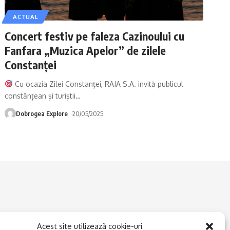
ACTUAL
Concert festiv pe faleza Cazinoului cu
Fanfara „Muzica Apelor” de zilele
Constanței
Cu ocazia Zilei Constanței, RAJA S.A. invită publicul
constănțean și turiștii
…
Dobrogea Explore
20/05/2025
Acest site utilizează cookie-uri