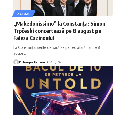
ACTUAL
„Makedonissimo” la Constanța: Simon
Trpčeski concertează pe 8 august pe
Faleza Cazinoului
La Constanța, serile de vară se petrec afară, iar pe 8
august
…
Dobrogea Explore
05/08/2026