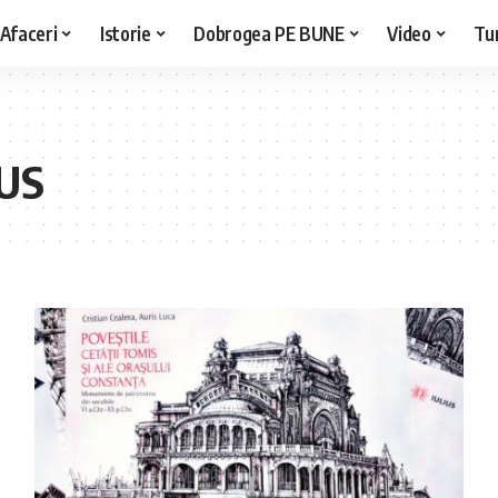
Afaceri
Istorie
Dobrogea PE BUNE
Video
Tu
IUS