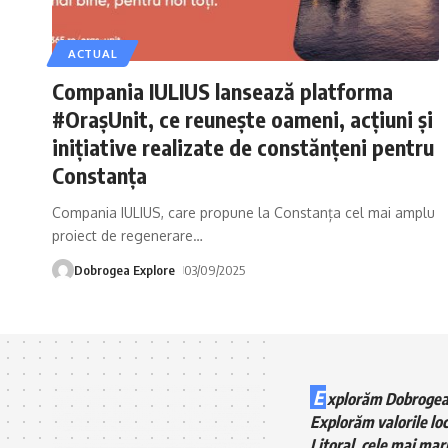
ACTUAL
Compania IULIUS lansează platforma
#OrașUnit, ce reunește oameni, acțiuni și
inițiative realizate de constănțeni pentru
Constanța
Compania IULIUS, care propune la Constanța cel mai amplu
proiect de regenerare
…
Dobrogea Explore
03/09/2025
E
xplorăm Dobrogea
Explorăm valorile loc
Litoral, cele mai mari