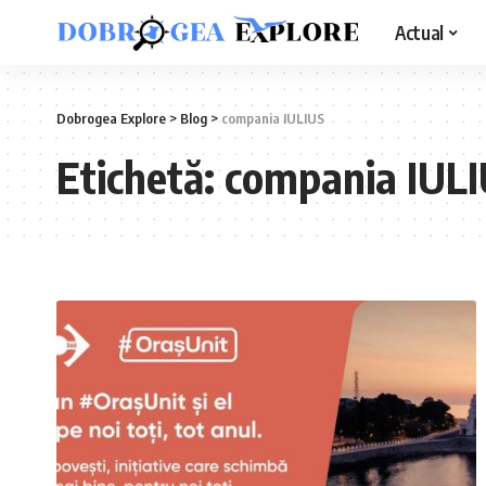
Actual
Dobrogea Explore
>
Blog
>
compania IULIUS
Etichetă:
compania IUL