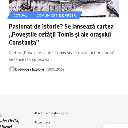
ACTUAL
COMUNICAT DE PRESĂ
Pasionat de istorie? Se lansează cartea
„Poveștile cetății Tomis și ale orașului
Constanța”
Cartea „Poveștile cetății Tomis și ale orașului Constanța”
se lansează cu ocazia
…
Dobrogea Explore
19/09/2024
,
Afaceri și meșteșuguri
ale: Deltă,
Actualitate
 lacuri,