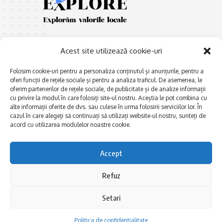
Acest site utilizează cookie-uri
Folosim cookie-uri pentru a personaliza conținutul și anunțurile, pentru a
oferi funcții de rețele sociale și pentru a analiza traficul. De asemenea, le
oferim partenerilor de rețele sociale, de publicitate și de analize informații
E
Afaceri și meșteșuguri
xplorăm Dobrogea,
cu privire la modul în care folosiți site-ul nostru. Aceștia le pot combina cu
Explorăm valorile locale:
alte informații oferite de dvs. sau culese în urma folosirii serviciilor lor. În
Actualitate
Deltă, Litoral, cele mai mari
cazul în care alegeți să continuați să utilizați website-ul nostru, sunteți de
Dobrogea PE BUNE
lacuri, cele mai vechi orașe,
acord cu utilizarea modulelor noastre cookie.
biserici și mănăstiri, cele mai
Istorie și civilizaţie
multe etnii, CELE MAI
La Drum cu Ada
Accept
FRUMOASE POVEȘTI.
Haideți în călătorie cu noi!
Politica de confidentialitate
Refuz
Setari
Follow US
Politica de confidentialitate