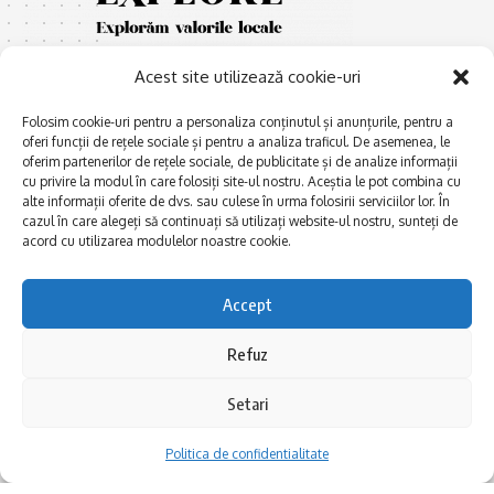
Acest site utilizează cookie-uri
Folosim cookie-uri pentru a personaliza conținutul și anunțurile, pentru a
oferi funcții de rețele sociale și pentru a analiza traficul. De asemenea, le
oferim partenerilor de rețele sociale, de publicitate și de analize informații
cu privire la modul în care folosiți site-ul nostru. Aceștia le pot combina cu
E
Afaceri și meșteșuguri
xplorăm Dobrogea,
alte informații oferite de dvs. sau culese în urma folosirii serviciilor lor. În
Explorăm valorile locale:
cazul în care alegeți să continuați să utilizați website-ul nostru, sunteți de
Actualitate
Deltă, Litoral, cele mai mari
acord cu utilizarea modulelor noastre cookie.
Dobrogea PE BUNE
lacuri, cele mai vechi orașe,
biserici și mănăstiri, cele mai
Istorie și civilizaţie
Accept
multe etnii, CELE MAI
La Drum cu Ada
FRUMOASE POVEȘTI.
Refuz
Haideți în călătorie cu noi!
Politica de confidentialitate
Setari
Follow US
Politica de confidentialitate
Realizat de SMDG.Ro