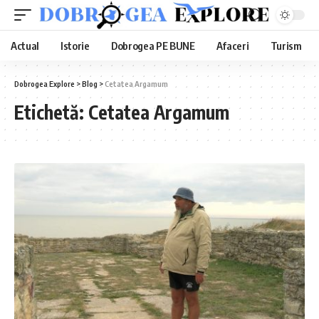
Actual
Istorie
Dobrogea PE BUNE
Afaceri
Turism
Dobrogea Explore
>
Blog
>
Cetatea Argamum
Etichetă:
Cetatea Argamum