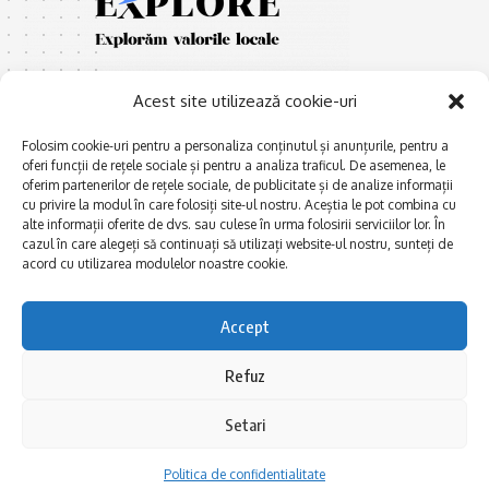
Acest site utilizează cookie-uri
Folosim cookie-uri pentru a personaliza conținutul și anunțurile, pentru a
oferi funcții de rețele sociale și pentru a analiza traficul. De asemenea, le
oferim partenerilor de rețele sociale, de publicitate și de analize informații
E
Afaceri și meșteșuguri
xplorăm Dobrogea,
cu privire la modul în care folosiți site-ul nostru. Aceștia le pot combina cu
Explorăm valorile locale:
alte informații oferite de dvs. sau culese în urma folosirii serviciilor lor. În
Actualitate
cazul în care alegeți să continuați să utilizați website-ul nostru, sunteți de
Deltă, Litoral, cele mai mari
Dobrogea PE BUNE
acord cu utilizarea modulelor noastre cookie.
lacuri, cele mai vechi orașe,
biserici și mănăstiri, cele mai
Istorie și civilizaţie
multe etnii, CELE MAI
Accept
La Drum cu Ada
FRUMOASE POVEȘTI.
Haideți în călătorie cu noi!
Politica de confidentialitate
Refuz
Setari
Follow US
Politica de confidentialitate