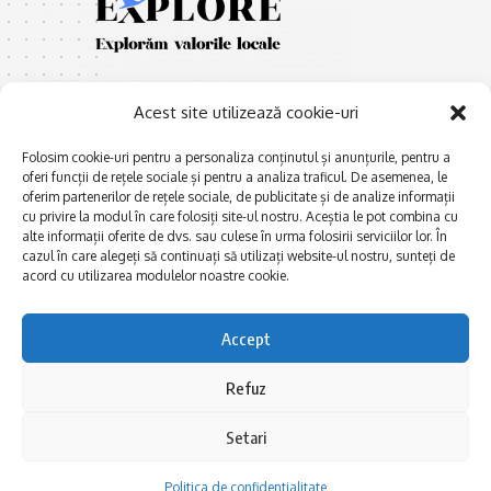
Acest site utilizează cookie-uri
Folosim cookie-uri pentru a personaliza conținutul și anunțurile, pentru a
oferi funcții de rețele sociale și pentru a analiza traficul. De asemenea, le
oferim partenerilor de rețele sociale, de publicitate și de analize informații
E
Afaceri și meșteșuguri
xplorăm Dobrogea,
cu privire la modul în care folosiți site-ul nostru. Aceștia le pot combina cu
Explorăm valorile locale:
alte informații oferite de dvs. sau culese în urma folosirii serviciilor lor. În
Actualitate
Deltă, Litoral, cele mai mari
cazul în care alegeți să continuați să utilizați website-ul nostru, sunteți de
Dobrogea PE BUNE
lacuri, cele mai vechi orașe,
acord cu utilizarea modulelor noastre cookie.
biserici și mănăstiri, cele mai
Istorie și civilizaţie
multe etnii, CELE MAI
La Drum cu Ada
Accept
FRUMOASE POVEȘTI.
Haideți în călătorie cu noi!
Politica de confidentialitate
Refuz
Setari
Follow US
Politica de confidentialitate