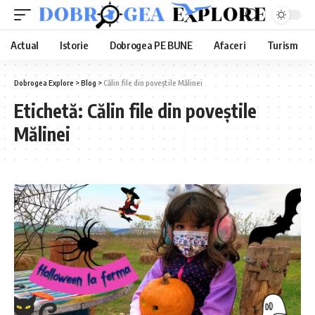
Actual
Istorie
Dobrogea PE BUNE
Afaceri
Turism
Dobrogea Explore
>
Blog
>
Călin file din poveștile Mălinei
Etichetă:
Călin file din poveștile
Mălinei