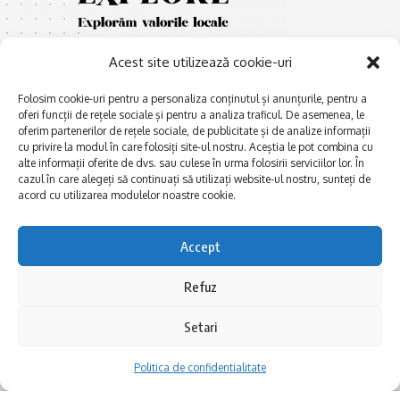
Acest site utilizează cookie-uri
Folosim cookie-uri pentru a personaliza conținutul și anunțurile, pentru a
oferi funcții de rețele sociale și pentru a analiza traficul. De asemenea, le
oferim partenerilor de rețele sociale, de publicitate și de analize informații
cu privire la modul în care folosiți site-ul nostru. Aceștia le pot combina cu
E
Afaceri și meșteșuguri
xplorăm Dobrogea,
alte informații oferite de dvs. sau culese în urma folosirii serviciilor lor. În
Explorăm valorile locale:
cazul în care alegeți să continuați să utilizați website-ul nostru, sunteți de
Actualitate
Deltă, Litoral, cele mai mari
acord cu utilizarea modulelor noastre cookie.
Dobrogea PE BUNE
lacuri, cele mai vechi orașe,
biserici și mănăstiri, cele mai
Istorie și civilizaţie
Accept
multe etnii, CELE MAI
La Drum cu Ada
FRUMOASE POVEȘTI.
Refuz
Haideți în călătorie cu noi!
Politica de confidentialitate
Setari
Follow US
Politica de confidentialitate
Realizat de SMDG.Ro