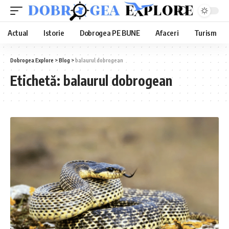
Actual
Istorie
Dobrogea PE BUNE
Afaceri
Turism
Dobrogea Explore
>
Blog
>
balaurul dobrogean
Etichetă:
balaurul dobrogean