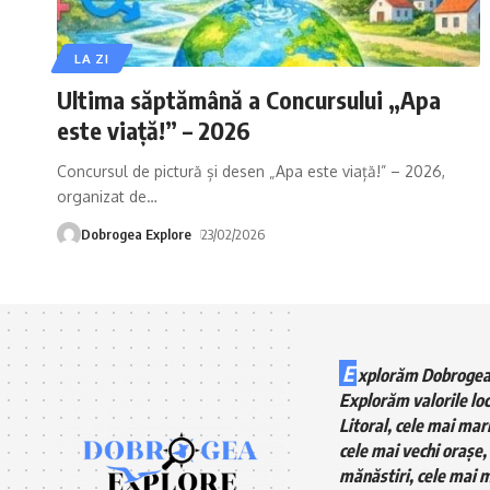
LA ZI
Ultima săptămână a Concursului „Apa
este viață!” – 2026
Concursul de pictură și desen „Apa este viață!” – 2026,
organizat de
…
Dobrogea Explore
23/02/2026
E
xplorăm Dobrogea
Explorăm valorile loc
Litoral, cele mai mari
cele mai vechi orașe, 
mănăstiri, cele mai m