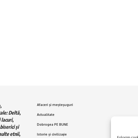
,
Afaceri și meșteșuguri
ale: Deltă,
Actualitate
 lacuri,
Dobrogea PE BUNE
biserici și
ulte etnii,
Istorie și civilizaţie
Folosim cooki