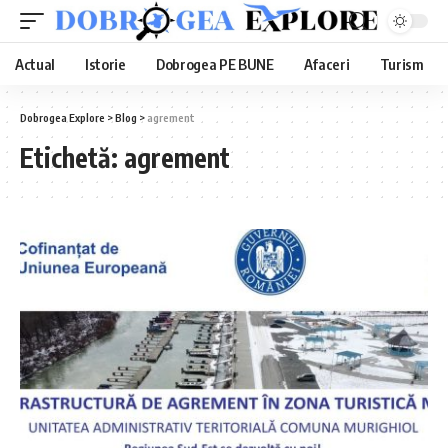
Actual
Istorie
Dobrogea PE BUNE
Afaceri
Turism
Dobrogea Explore
>
Blog
>
agrement
Etichetă:
agrement