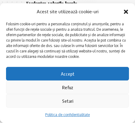
Acest site utilizează cookie-uri
Folosim cookie-uri pentru a personaliza conținutul și anunțurile, pentru a
oferi funcții de rețele sociale și pentru a analiza traficul. De asemenea, le
oferim partenerilor de rețele sociale, de publicitate și de analize informații
cu privire la modul în care folosiți site-ul nostru. Aceștia le pot combina cu
alte informații oferite de dvs. sau culese în urma folosirii serviciilor lor. În
E
Afaceri și meșteșuguri
xplorăm Dobrogea,
cazul în care alegeți să continuați să utilizați website-ul nostru, sunteți de
Explorăm valorile locale:
Actualitate
acord cu utilizarea modulelor noastre cookie.
Deltă, Litoral, cele mai mari
Dobrogea PE BUNE
lacuri, cele mai vechi orașe,
biserici și mănăstiri, cele mai
Accept
Istorie și civilizaţie
multe etnii, CELE MAI
La Drum cu Ada
FRUMOASE POVEȘTI.
Refuz
Haideți în călătorie cu noi!
Politica de confidentialitate
Setari
Follow US
Politica de confidentialitate
Realizat de SMDG.Ro