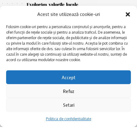
Acest site utilizează cookie-uri
Folosim cookie-uri pentru a personaliza conținutul și anunțurile, pentru a
oferi funcții de rețele sociale și pentru a analiza traficul. De asemenea, le
oferim partenerilor de rețele sociale, de publicitate și de analize informații
cu privire la modul în care folosiți site-ul nostru. Aceștia le pot combina cu
E
alte informații oferite de dvs. sau culese în urma folosirii serviciilor lor. În
Afaceri și meșteșuguri
xplorăm Dobrogea,
cazul în care alegeți să continuați să utilizați website-ul nostru, sunteți de
Explorăm valorile locale:
Actualitate
acord cu utilizarea modulelor noastre cookie.
Deltă, Litoral, cele mai mari
Dobrogea PE BUNE
lacuri, cele mai vechi orașe,
biserici și mănăstiri, cele mai
Istorie și civilizaţie
Accept
multe etnii, CELE MAI
La Drum cu Ada
FRUMOASE POVEȘTI.
Refuz
Haideți în călătorie cu noi!
Politica de confidentialitate
Setari
Follow US
Politica de confidentialitate
Realizat de SMDG.Ro