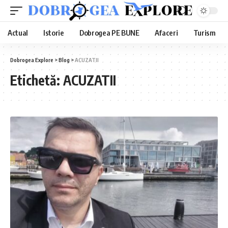
Actual
Istorie
Dobrogea PE BUNE
Afaceri
Turism
Dobrogea Explore
>
Blog
>
ACUZATII
Etichetă:
ACUZATII