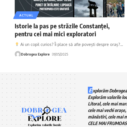
ACTUAL
Istorie la pas pe străzile Constanței,
pentru cei mai mici exploratori
Ai un copil curios? Îi place să afle povești despre oraș?
…
Dobrogea Explore
31/05/2025
E
xplorăm Dobrogea
Explorăm valorile loc
Litoral, cele mai mari
cele mai vechi orașe, 
mănăstiri, cele mai m
CELE MAI FRUMOAS