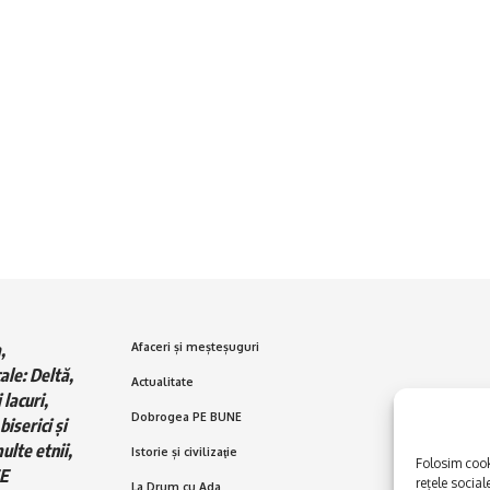
,
Afaceri și meșteșuguri
ale: Deltă,
Actualitate
 lacuri,
Dobrogea PE BUNE
biserici și
ulte etnii,
Istorie și civilizaţie
Folosim cooki
E
rețele social
La Drum cu Ada