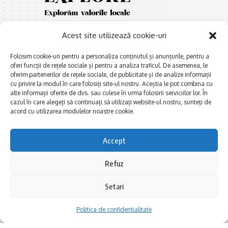
Acest site utilizează cookie-uri
Folosim cookie-uri pentru a personaliza conținutul și anunțurile, pentru a
oferi funcții de rețele sociale și pentru a analiza traficul. De asemenea, le
oferim partenerilor de rețele sociale, de publicitate și de analize informații
cu privire la modul în care folosiți site-ul nostru. Aceștia le pot combina cu
E
Afaceri și meșteșuguri
xplorăm Dobrogea,
alte informații oferite de dvs. sau culese în urma folosirii serviciilor lor. În
Explorăm valorile locale:
cazul în care alegeți să continuați să utilizați website-ul nostru, sunteți de
Actualitate
Deltă, Litoral, cele mai mari
acord cu utilizarea modulelor noastre cookie.
Dobrogea PE BUNE
lacuri, cele mai vechi orașe,
biserici și mănăstiri, cele mai
Istorie și civilizaţie
Accept
multe etnii, CELE MAI
La Drum cu Ada
FRUMOASE POVEȘTI.
Refuz
Haideți în călătorie cu noi!
Politica de confidentialitate
Setari
Follow US
Politica de confidentialitate
Realizat de SMDG.Ro