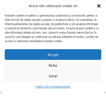
Acest site utilizează cookie-uri
Folosim cookie-uri pentru a personaliza conținutul și anunțurile, pentru a
oferi funcții de rețele sociale și pentru a analiza traficul. De asemenea, le
oferim partenerilor de rețele sociale, de publicitate și de analize informații
cu privire la modul în care folosiți site-ul nostru. Aceștia le pot combina cu
alte informații oferite de dvs. sau culese în urma folosirii serviciilor lor. În
E
Afaceri și meșteșuguri
xplorăm Dobrogea,
cazul în care alegeți să continuați să utilizați website-ul nostru, sunteți de
acord cu utilizarea modulelor noastre cookie.
Explorăm valorile locale:
Actualitate
Deltă, Litoral, cele mai mari
Dobrogea PE BUNE
lacuri, cele mai vechi orașe,
Accept
biserici și mănăstiri, cele mai
Istorie și civilizaţie
multe etnii, CELE MAI
La Drum cu Ada
Refuz
FRUMOASE POVEȘTI.
Haideți în călătorie cu noi!
Politica de confidentialitate
Setari
Politica de confidentialitate
Follow US
Realizat de SMDG.Ro