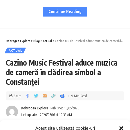
Totodată, în vederea desfășurării intervenției
Continue Reading
în condiții de siguranță, circulația rutieră este
blocată pe strada Baba Novac, pe sensul de
mers dinspre strada Fulgerului către strada
Dobrogea Explore
>
Blog
>
Actual
>
Cazino Music Festival aduce muzica de cameră în clădirea simbol a Constanței
Albinelor. În zonă au fost luate toate
ACTUAL
măsurile necesare pentru siguranța
Cazino Music Festival aduce muzica
participanților la trafic, prin semnalizarea și
de cameră în clădirea simbol a
împrejmuirea perimetrului de lucru.
Constanței
Ne cerem scuze pentru disconfortul creat
Share
9 Min Read
abonaților afectați, pe care îi asigurăm că
Dobrogea Explore
Published 16/05/2026
echipele de intervenție depun toate
Last updated: 2026/05/16 at 10:38 AM
eforturile pentru finalizarea lucrărilor și
Acest site utilizează cookie-uri