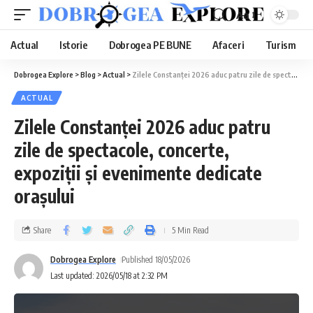
Aa
Actual
Istorie
Dobrogea PE BUNE
Afaceri
Turism
Dobrogea Explore
>
Blog
>
Actual
>
Zilele Constanței 2026 aduc patru zile de spectacole, concerte, expoziții și evenimente dedicate orașului
ACTUAL
Zilele Constanței 2026 aduc patru
zile de spectacole, concerte,
expoziții și evenimente dedicate
orașului
Share
5 Min Read
Dobrogea Explore
Published 18/05/2026
Last updated: 2026/05/18 at 2:32 PM