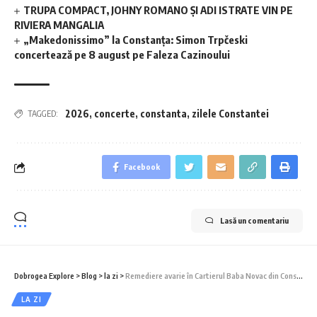
TRUPA COMPACT, JOHNY ROMANO ȘI ADI ISTRATE VIN PE
RIVIERA MANGALIA
„Makedonissimo” la Constanța: Simon Trpčeski
concertează pe 8 august pe Faleza Cazinoului
2026
,
concerte
,
constanta
,
zilele Constantei
TAGGED:
Facebook
Lasă un comentariu
Dobrogea Explore
>
Blog
>
la zi
>
Remediere avarie în Cartierul Baba Novac din Constanța
LA ZI