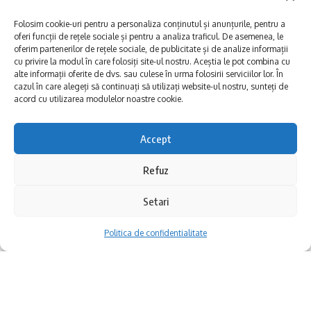
reluarea furnizării apei potabile în cel mai
scurt timp.
Folosim cookie-uri pentru a personaliza conținutul și anunțurile, pentru a
oferi funcții de rețele sociale și pentru a analiza traficul. De asemenea, le
oferim partenerilor de rețele sociale, de publicitate și de analize informații
cu privire la modul în care folosiți site-ul nostru. Aceștia le pot combina cu
La reluarea alimentării, apa poate prezenta
alte informații oferite de dvs. sau culese în urma folosirii serviciilor lor. În
cazul în care alegeți să continuați să utilizați website-ul nostru, sunteți de
modificări de aspect, precum turbiditate sau
acord cu utilizarea modulelor noastre cookie.
culoare. Recomandăm consumatorilor să
utilizeze apa doar în scopuri menajere, până
Accept
la limpezirea completă.
Refuz
Cazinoul din Constanța își caută, după
restaurare, nu doar publicul de vizitatori, ci și
Biroul de Comunicare RAJA SA
Setari
un rol cultural pe măsura locului pe care îl
Politica de confidentialitate
S-ar putea să vă placă și
ocupă în memoria orașului. În această
toamnă, clădirea va găzdui prima ediție a
România face istorie în noua sală polivalentă din Tulcea
Constanța, mai tare decât Milano și Budapesta?
Cazino Music Festival, un eveniment
Lucrări de remediere la magistrala de alimentare cu apă din