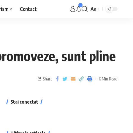
rism
Contact
Aa
 promoveze, sunt pline
Share
6 Min Read
Stai conectat