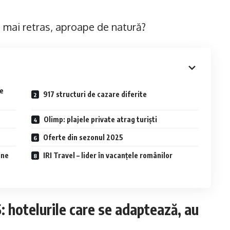
oc mai retras, aproape de natură?
se
917 structuri de cazare diferite
Olimp: plajele private atrag turiști
Oferte din sezonul 2025
ine
IRI Travel – lider în vacanțele românilor
 hotelurile care se adaptează, au