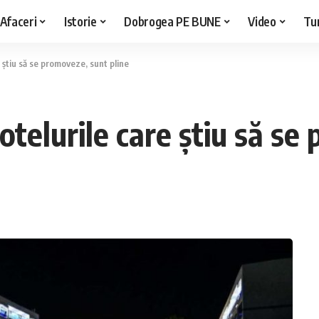
Afaceri
Istorie
Dobrogea PE BUNE
Video
Tu
 știu să se promoveze, sunt pline
otelurile care știu să se