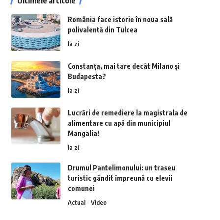
Ultimele articole
România face istorie în noua sală
polivalentă din Tulcea
la zi
Constanța, mai tare decât Milano și
Budapesta?
la zi
Lucrări de remediere la magistrala de
alimentare cu apă din municipiul
Mangalia!
la zi
Drumul Pantelimonului: un traseu
turistic gândit împreună cu elevii
comunei
Actual
Video