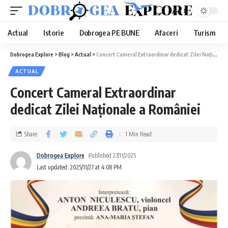
Aa
Actual
Istorie
Dobrogea PE BUNE
Afaceri
Turism
Dobrogea Explore
>
Blog
>
Actual
>
Concert Cameral Extraordinar dedicat Zilei Naționale a României
ACTUAL
Concert Cameral Extraordinar
dedicat Zilei Naționale a României
Share
1 Min Read
Dobrogea Explore
Published 27/11/2025
Last updated: 2025/11/27 at 4:08 PM