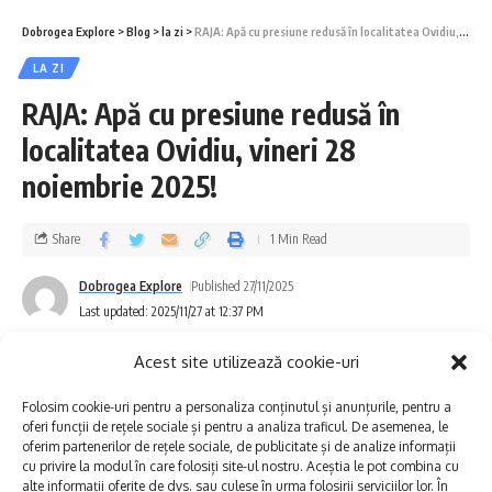
servicii pot fi transmise utilizând metodele
Dobrogea Explore
>
Blog
>
la zi
>
RAJA: Apă cu presiune redusă în localitatea Ovidiu, vineri 28 noiembrie 2025!
de comunicare online disponibile pe pagina
LA ZI
de contact a societății:
RAJA: Apă cu presiune redusă în
https://rajac.ro/contact/
.
localitatea Ovidiu, vineri 28
noiembrie 2025!
În această zi, activitatea structurilor
responsabile cu furnizarea serviciilor de
Share
1 Min Read
alimentare cu apă și de preluare/tratare a
Dobrogea Explore
Published 27/11/2025
apelor uzate se va desfășura
în regim
Last updated: 2025/11/27 at 12:37 PM
continuu
.
Acest site utilizează cookie-uri
Pentru eventualele disfuncționalități apărute
Folosim cookie-uri pentru a personaliza conținutul și anunțurile, pentru a
oferi funcții de rețele sociale și pentru a analiza traficul. De asemenea, le
la nivelul infrastructurii de apă și canalizare,
oferim partenerilor de rețele sociale, de publicitate și de analize informații
cu privire la modul în care folosiți site-ul nostru. Aceștia le pot combina cu
clienții pot apela
numărul de telefon al
alte informații oferite de dvs. sau culese în urma folosirii serviciilor lor. În