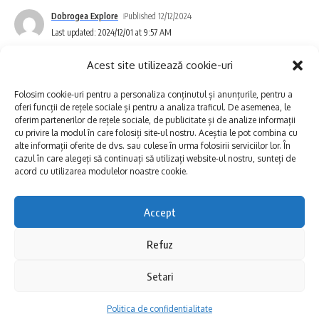
Anul Nou
– În centrul atenției sunt
Dobrogea Explore
Published 12/12/2024
personajele tradiționale care fac parte din
Last updated: 2024/12/01 at 9:57 AM
alaiul „Caprei” și jocurile cu măști:
Acest site utilizează cookie-uri
Baba
– simbolul bătrâneții și al înțelepciunii.
Folosim cookie-uri pentru a personaliza conținutul și anunțurile, pentru a
oferi funcții de rețele sociale și pentru a analiza traficul. De asemenea, le
oferim partenerilor de rețele sociale, de publicitate și de analize informații
Moșul
– personajul cel mai așteptat de
cu privire la modul în care folosiți site-ul nostru. Aceștia le pot combina cu
copii.
alte informații oferite de dvs. sau culese în urma folosirii serviciilor lor. În
cazul în care alegeți să continuați să utilizați website-ul nostru, sunteți de
acord cu utilizarea modulelor noastre cookie.
Țiganul și Țiganca
– aduc umorul și
dinamismul în jocurile de Anul Nou.
Accept
Dracul
– simbol al forțelor răului, dar
Refuz
Dobrogea, destine și povești: Valerian
transformat în personaj comic.
Petrescu. Hai să-ți spun o poveste despre un
Setari
Urâtul
– personaj grotesc, menit să alunge
om care și-a dedicat viața păstrării memoriei
spiritele rele.
Politica de confidentialitate