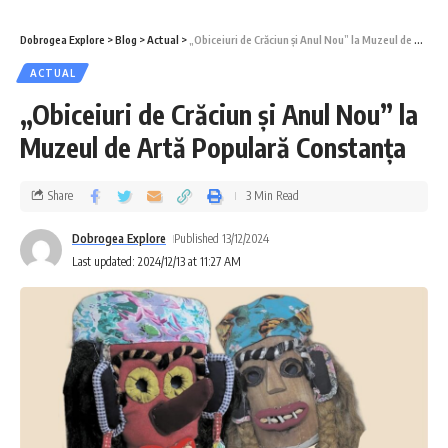
Dobrogea Explore
>
Blog
>
Actual
>
„Obiceiuri de Crăciun și Anul Nou” la Muzeul de Artă Populară Constanța
ACTUAL
„Obiceiuri de Crăciun și Anul Nou” la
Muzeul de Artă Populară Constanța
Share
3 Min Read
Dobrogea Explore
Published 13/12/2024
Last updated: 2024/12/13 at 11:27 AM