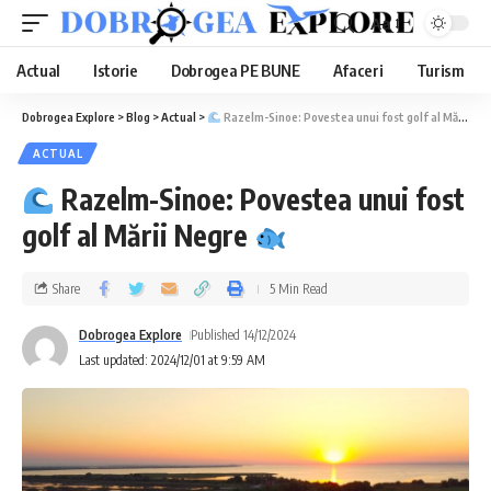
Aa
Actual
Istorie
Dobrogea PE BUNE
Afaceri
Turism
Dobrogea Explore
>
Blog
>
Actual
>
Razelm-Sinoe: Povestea unui fost golf al Mării Negre
ACTUAL
Razelm-Sinoe: Povestea unui fost
golf al Mării Negre
Share
5 Min Read
Dobrogea Explore
Published 14/12/2024
Last updated: 2024/12/01 at 9:59 AM