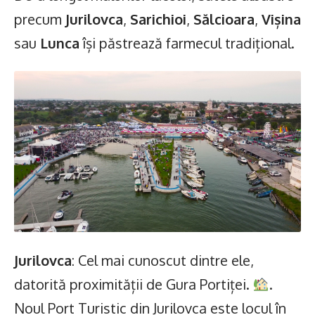
precum
Jurilovca
,
Sarichioi
,
Sălcioara
,
Vișina
sau
Lunca
își păstrează farmecul tradițional.
Jurilovca
: Cel mai cunoscut dintre ele,
datorită proximității de Gura Portiței.
.
Noul Port Turistic din Jurilovca este locul în