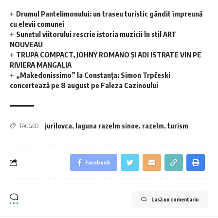
Drumul Pantelimonului: un traseu turistic gândit împreună
cu elevii comunei
Sunetul viitorului rescrie istoria muzicii în stil ART
NOUVEAU
TRUPA COMPACT, JOHNY ROMANO ȘI ADI ISTRATE VIN PE
RIVIERA MANGALIA
„Makedonissimo” la Constanța: Simon Trpčeski
concertează pe 8 august pe Faleza Cazinoului
jurilovca
,
laguna razelm sinoe
,
razelm
,
turism
TAGGED:
Facebook
Lasă un comentariu