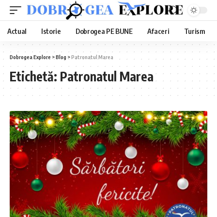
Actual
Istorie
Dobrogea PE BUNE
Afaceri
Turism
Dobrogea Explore
>
Blog
>
Patronatul Marea
Etichetă:
Patronatul Marea