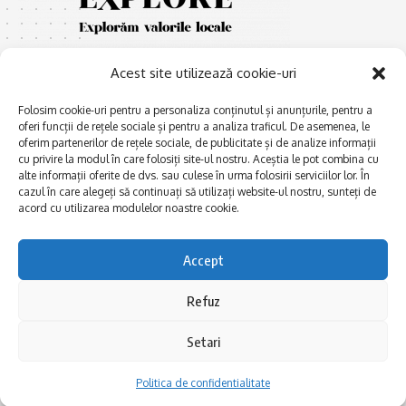
Acest site utilizează cookie-uri
Folosim cookie-uri pentru a personaliza conținutul și anunțurile, pentru a
oferi funcții de rețele sociale și pentru a analiza traficul. De asemenea, le
oferim partenerilor de rețele sociale, de publicitate și de analize informații
E
cu privire la modul în care folosiți site-ul nostru. Aceștia le pot combina cu
Afaceri și meșteșuguri
xplorăm Dobrogea,
alte informații oferite de dvs. sau culese în urma folosirii serviciilor lor. În
Explorăm valorile locale:
Actualitate
cazul în care alegeți să continuați să utilizați website-ul nostru, sunteți de
Deltă, Litoral, cele mai mari
acord cu utilizarea modulelor noastre cookie.
Dobrogea PE BUNE
lacuri, cele mai vechi orașe,
biserici și mănăstiri, cele mai
Istorie și civilizaţie
multe etnii, CELE MAI
Accept
La Drum cu Ada
FRUMOASE POVEȘTI.
Haideți în călătorie cu noi!
Politica de confidentialitate
Refuz
Setari
Follow US
Politica de confidentialitate