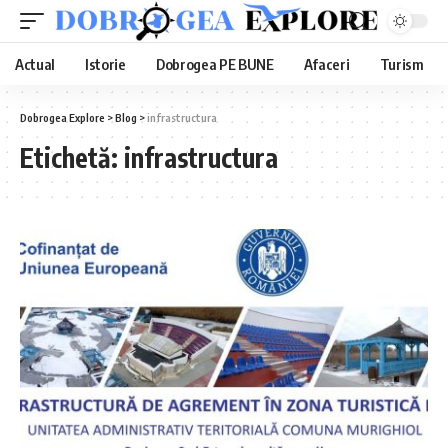
Actual
Istorie
Dobrogea PE BUNE
Afaceri
Turism
Dobrogea Explore
>
Blog
>
infrastructura
Etichetă:
infrastructura