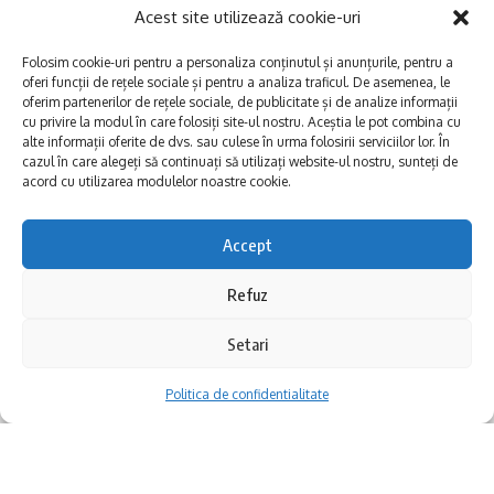
Acest site utilizează cookie-uri
Folosim cookie-uri pentru a personaliza conținutul și anunțurile, pentru a
oferi funcții de rețele sociale și pentru a analiza traficul. De asemenea, le
oferim partenerilor de rețele sociale, de publicitate și de analize informații
cu privire la modul în care folosiți site-ul nostru. Aceștia le pot combina cu
alte informații oferite de dvs. sau culese în urma folosirii serviciilor lor. În
E
cazul în care alegeți să continuați să utilizați website-ul nostru, sunteți de
Afaceri și meșteșuguri
xplorăm Dobrogea,
acord cu utilizarea modulelor noastre cookie.
Explorăm valorile locale:
Actualitate
Deltă, Litoral, cele mai mari
Dobrogea PE BUNE
lacuri, cele mai vechi orașe,
Accept
biserici și mănăstiri, cele mai
Istorie și civilizaţie
multe etnii, CELE MAI
Refuz
La Drum cu Ada
FRUMOASE POVEȘTI.
Haideți în călătorie cu noi!
Politica de confidentialitate
Setari
Politica de confidentialitate
Follow US
Realizat de SMDG.Ro