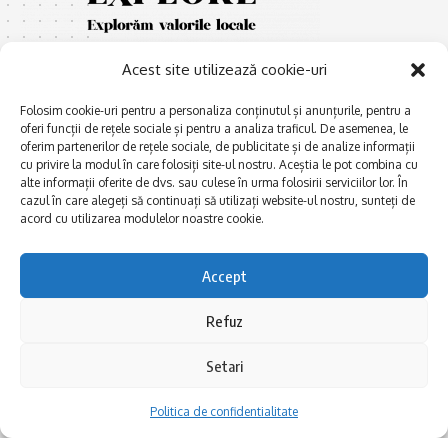
Acest site utilizează cookie-uri
Folosim cookie-uri pentru a personaliza conținutul și anunțurile, pentru a
oferi funcții de rețele sociale și pentru a analiza traficul. De asemenea, le
oferim partenerilor de rețele sociale, de publicitate și de analize informații
cu privire la modul în care folosiți site-ul nostru. Aceștia le pot combina cu
E
Afaceri și meșteșuguri
xplorăm Dobrogea,
alte informații oferite de dvs. sau culese în urma folosirii serviciilor lor. În
Explorăm valorile locale:
cazul în care alegeți să continuați să utilizați website-ul nostru, sunteți de
Actualitate
Deltă, Litoral, cele mai mari
acord cu utilizarea modulelor noastre cookie.
Dobrogea PE BUNE
lacuri, cele mai vechi orașe,
biserici și mănăstiri, cele mai
Istorie și civilizaţie
Accept
multe etnii, CELE MAI
La Drum cu Ada
FRUMOASE POVEȘTI.
Refuz
Haideți în călătorie cu noi!
Politica de confidentialitate
Setari
Follow US
Politica de confidentialitate
Realizat de SMDG.Ro