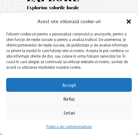
Acest site utilizează cookie-uri
Folosim cookie-uri pentru a personaliza conținutul și anunțurile, pentru a
oferi funcții de rețele sociale și pentru a analiza traficul. De asemenea, le
oferim partenerilor de rețele sociale, de publicitate și de analize informații
cu privire la modul în care folosiți site-ul nostru. Aceștia le pot combina cu
E
Afaceri și meșteșuguri
xplorăm Dobrogea,
alte informații oferite de dvs. sau culese în urma folosirii serviciilor lor. În
Explorăm valorile locale:
cazul în care alegeți să continuați să utilizați website-ul nostru, sunteți de
Actualitate
Deltă, Litoral, cele mai mari
acord cu utilizarea modulelor noastre cookie.
Dobrogea PE BUNE
lacuri, cele mai vechi orașe,
biserici și mănăstiri, cele mai
Istorie și civilizaţie
Accept
multe etnii, CELE MAI
La Drum cu Ada
FRUMOASE POVEȘTI.
Refuz
Haideți în călătorie cu noi!
Politica de confidentialitate
Setari
Follow US
Politica de confidentialitate
Realizat de SMDG.Ro