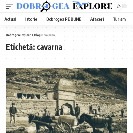
Actual
Istorie
Dobrogea PE BUNE
Afaceri
Turism
Dobrogea Explore
>
Blog
>
cavarna
Etichetă:
cavarna