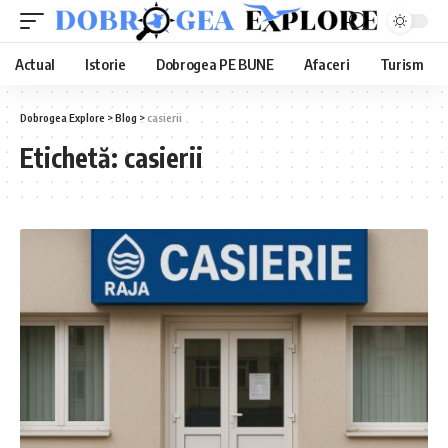
Actual
Istorie
Dobrogea PE BUNE
Afaceri
Turism
Dobrogea Explore
>
Blog
>
casierii
Etichetă:
casierii