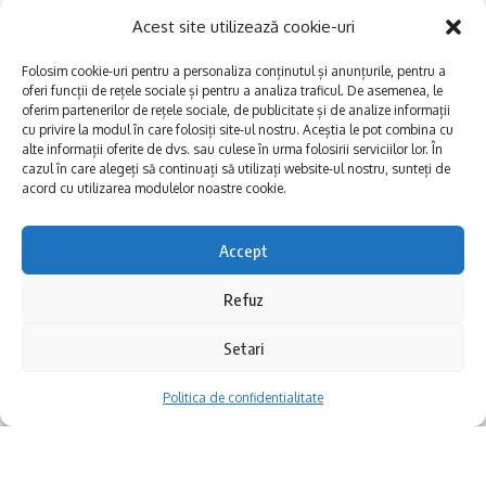
Acest site utilizează cookie-uri
Folosim cookie-uri pentru a personaliza conținutul și anunțurile, pentru a
oferi funcții de rețele sociale și pentru a analiza traficul. De asemenea, le
oferim partenerilor de rețele sociale, de publicitate și de analize informații
cu privire la modul în care folosiți site-ul nostru. Aceștia le pot combina cu
alte informații oferite de dvs. sau culese în urma folosirii serviciilor lor. În
E
Afaceri și meșteșuguri
xplorăm Dobrogea,
cazul în care alegeți să continuați să utilizați website-ul nostru, sunteți de
acord cu utilizarea modulelor noastre cookie.
Explorăm valorile locale:
Actualitate
Deltă, Litoral, cele mai mari
Dobrogea PE BUNE
lacuri, cele mai vechi orașe,
Accept
biserici și mănăstiri, cele mai
Istorie și civilizaţie
multe etnii, CELE MAI
La Drum cu Ada
Refuz
FRUMOASE POVEȘTI.
Haideți în călătorie cu noi!
Politica de confidentialitate
Setari
Politica de confidentialitate
Follow US
Realizat de SMDG.Ro