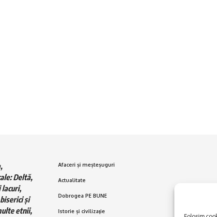
,
Afaceri și meșteșuguri
ale: Deltă,
Actualitate
 lacuri,
Dobrogea PE BUNE
biserici și
ulte etnii,
Istorie și civilizaţie
Folosim cooki