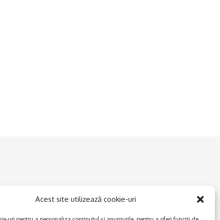
Acest site utilizează cookie-uri
e-uri pentru a personaliza conținutul și anunțurile, pentru a oferi funcții de