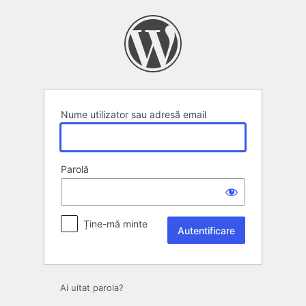
Autentificare
Nume utilizator sau adresă email
Parolă
Ține-mă minte
Ai uitat parola?