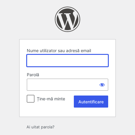
Autentificare
Nume utilizator sau adresă email
Parolă
Ține-mă minte
Ai uitat parola?