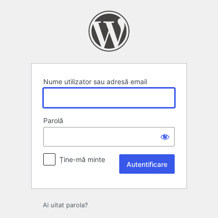
Autentificare
Nume utilizator sau adresă email
Parolă
Ține-mă minte
Ai uitat parola?