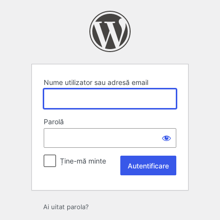
Autentificare
Nume utilizator sau adresă email
Parolă
Ține-mă minte
Ai uitat parola?