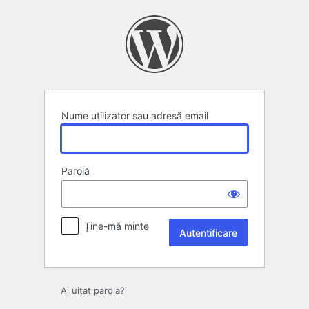
Autentificare
Nume utilizator sau adresă email
Parolă
Ține-mă minte
Ai uitat parola?