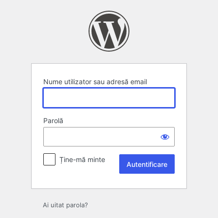
Autentificare
Nume utilizator sau adresă email
Parolă
Ține-mă minte
Ai uitat parola?