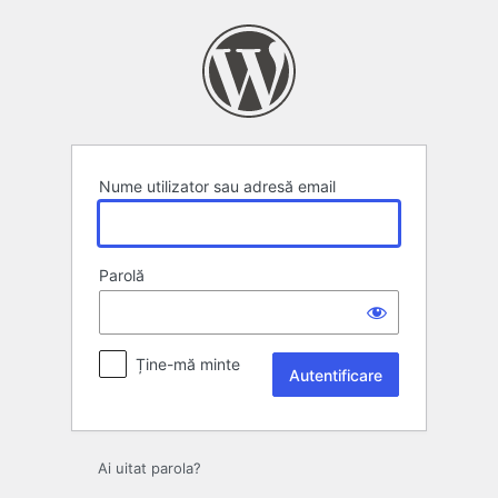
Autentificare
Nume utilizator sau adresă email
Parolă
Ține-mă minte
Ai uitat parola?