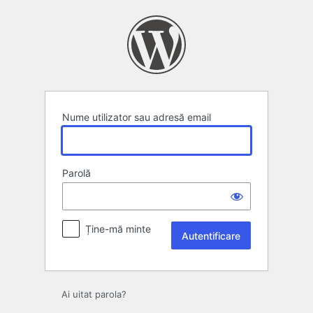
Autentificare
Nume utilizator sau adresă email
Parolă
Ține-mă minte
Ai uitat parola?