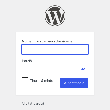
Autentificare
Nume utilizator sau adresă email
Parolă
Ține-mă minte
Ai uitat parola?