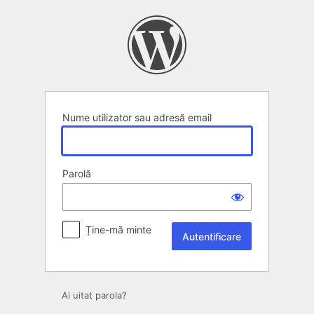
Autentificare
Nume utilizator sau adresă email
Parolă
Ține-mă minte
Ai uitat parola?