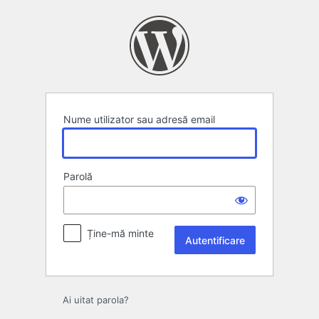
Autentificare
Nume utilizator sau adresă email
Parolă
Ține-mă minte
Ai uitat parola?