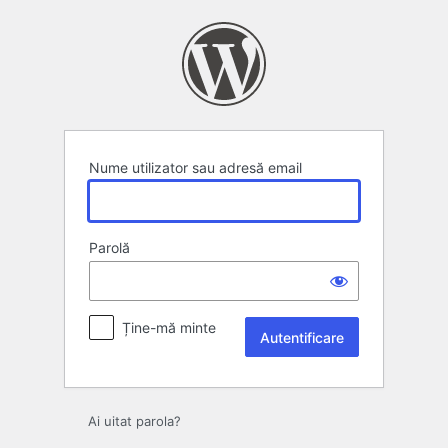
Autentificare
Nume utilizator sau adresă email
Parolă
Ține-mă minte
Ai uitat parola?