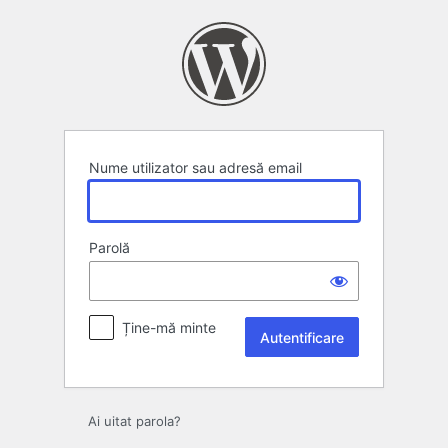
Autentificare
Nume utilizator sau adresă email
Parolă
Ține-mă minte
Ai uitat parola?