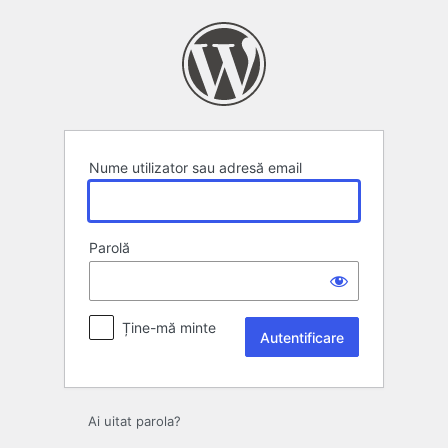
Autentificare
Nume utilizator sau adresă email
Parolă
Ține-mă minte
Ai uitat parola?